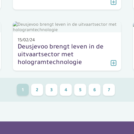
15/02/24
Deusjevoo brengt leven in de
uitvaartsector met
hologramtechnologie
1
2
3
4
5
6
7