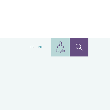
FR
NL
Login