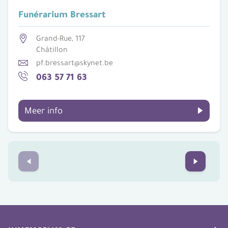
Funérarium Bressart
Grand-Rue, 117
Châtillon
pf.bressart@skynet.be
063 57 71 63
Meer info
Prev
Next