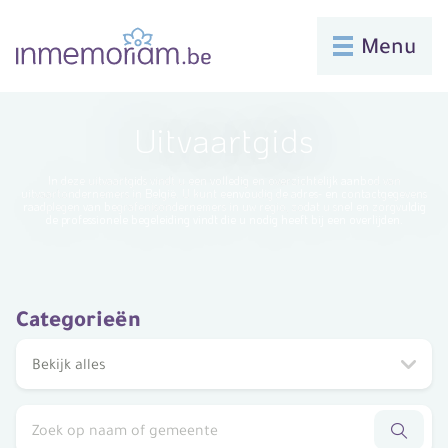
Menu
Uitvaartgids
In deze uitvaartgids vindt u een volledig en overzichtelijk aanbod van
uitvaartondernemers in België. U kunt eenvoudig de adres- en contactgegevens
raadplegen van begrafenisondernemers in uw regio, zodat u snel en zorgvuldig
de professionele begeleiding vindt die u nodig heeft bij een overlijden.
Categorieën