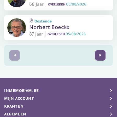
68 Jaar
05/08/2026
OVERLEDEN
Oostende
Norbert Boeckx
87 Jaar
05/08/2026
OVERLEDEN
Prev
Next
INMEMORIAM.BE
Rouwberichten
MIJN ACCOUNT
Uitvaartgids
My Inmemoriam
KRANTEN
Info
Nieuwsbrief
De Standaard
ALGEMEEN