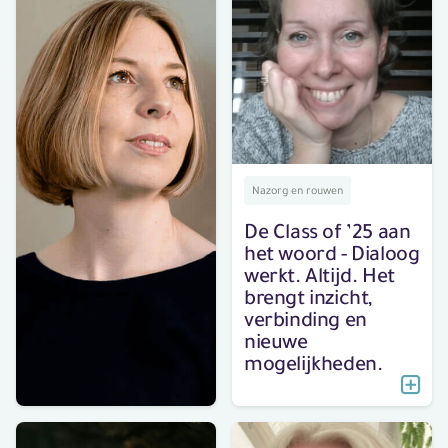
laat ons zien wat
we echt belangrijk
vinden
Nazorg en rouwen
De Class of ’25 aan
het woord - Dialoog
werkt. Altijd. Het
brengt inzicht,
verbinding en
nieuwe
mogelijkheden.
Nazorg en rouwen