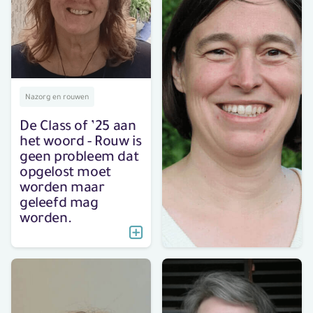
Nazorg en rouwen
De Class of ’25 aan
het woord - Rouw is
geen probleem dat
opgelost moet
worden maar
geleefd mag
worden.
Nazorg en rouwen
De Class of ’25 aan
het woord - Verlies