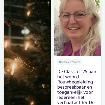
De Class of ’25 aan
het woord - Met
woorden troost
brengen: het
verhaal achter
Parelmoer
Nazorg en rouwen
De Class of ’25 aan
het woord -
Rouwbegeleiding
bespreekbaar en
toegankelijk voor
iedereen: het
verhaal achter De