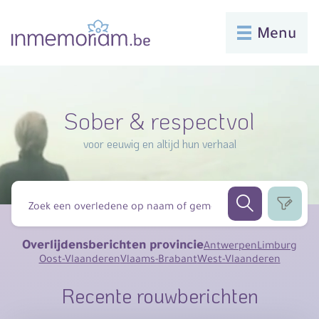
Menu
Sober & respectvol
voor eeuwig en altijd hun verhaal
Overlijdensberichten provincie
Antwerpen
Limburg
Oost-Vlaanderen
Vlaams-Brabant
West-Vlaanderen
Recente rouwberichten