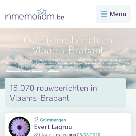
Menu
Overlijdensberichten
Vlaams-Brabant
Hieronder vind je de meest recente overlijdensberichten uit de provincie Vlaams-
Brabant. Je kan meteen online condoleren en je steun betuigen aan iemand die
een dierbare verloren heeft. Verfijn de rouwberichten voor de steden
Leuven
,
Vilvoorde
,
Halle
,
Tienen
of
Dilbeek
om een dierbare in jouw buurt te herdenken.
13.070 rouwberichten in
Vlaams-Brabant
Grimbergen
Evert Lagrou
89 Jaar
05/08/2026
OVERLEDEN