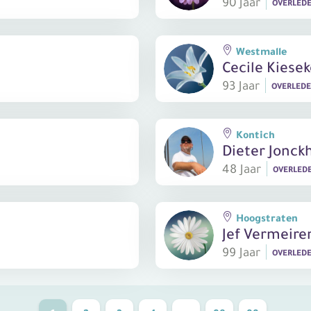
90 Jaar
OVERLED
Westmalle
Cecile Kiese
93 Jaar
OVERLED
Kontich
Dieter Jonck
48 Jaar
OVERLED
Hoogstraten
Jef Vermeire
99 Jaar
OVERLED