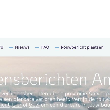
fo
Nieuws
FAQ
Rouwbericht plaatsen
densberichten A
overlijdensberichten uit de provincie Antwer
 een dierbare verloren heeft. Verfijn de rou
hout
,
Lier
of
Geel
om een dierbare in jouw buu