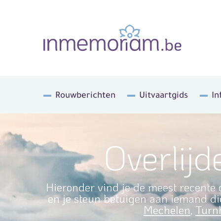
Rouwberichten
Uitvaartgids
In
Overlij
Hieronder vind je de meest recente 
en je steun betuigen aan iemand die
Mechelen
,
Turn