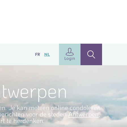
FR
NL
Login
ntwerpen
pen. Je kan meteen online condoleren
wberichten voor de steden
Antwerpen
,
rt te herdenken.