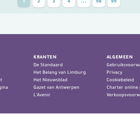
1
2
3
4
...
98
99
KRANTEN
ALGEMEEN
De Standaard
Gebruiksvoorw
Het Belang van Limburg
Privacy
t
Het Nieuwsblad
Cookiebeleid
gina
Gazet van Antwerpen
Charter online 
L'Avenir
Verkoopsvoorw