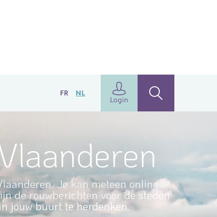
FR
NL
Login
-Vlaanderen
-Vlaanderen. Je kan meteen online
fijn de rouwberichten voor de steden
n jouw buurt te herdenken.