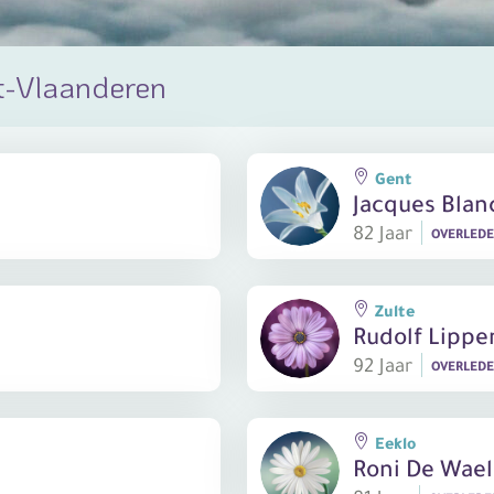
t-Vlaanderen
Gent
Jacques Blan
82 Jaar
OVERLED
Zulte
Rudolf Lippe
92 Jaar
OVERLED
Eeklo
Roni De Wae