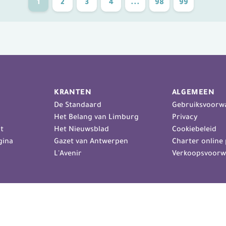
1
2
3
4
...
98
99
KRANTEN
ALGEMEEN
De Standaard
Gebruiksvoorw
Het Belang van Limburg
Privacy
t
Het Nieuwsblad
Cookiebeleid
gina
Gazet van Antwerpen
Charter online 
L'Avenir
Verkoopsvoorw