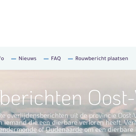
fo
Nieuws
FAQ
Rouwbericht plaatsen
sberichten Oost
te overlijdensberichten uit de provincie Oost
 iemand die een dierbare verloren heeft. Ver
endermonde
of
Oudenaarde
om een dierbare i