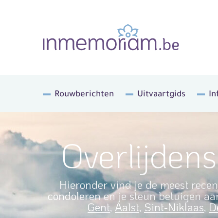
Rouwberichten
Uitvaartgids
In
Overlijden
Hieronder vind je de meest recen
condoleren en je steun betuigen aan
Gent
,
Aalst
,
Sint-Niklaas
,
D