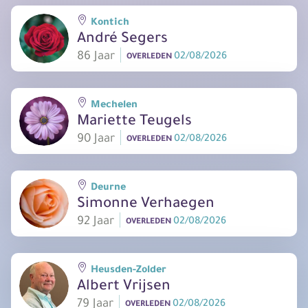
Kontich
André Segers
86 Jaar
02/08/2026
OVERLEDEN
Mechelen
Mariette Teugels
90 Jaar
02/08/2026
OVERLEDEN
Deurne
Simonne Verhaegen
92 Jaar
02/08/2026
OVERLEDEN
Heusden-Zolder
Albert Vrijsen
79 Jaar
02/08/2026
OVERLEDEN