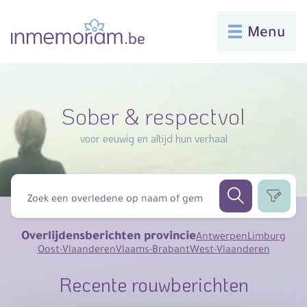
Menu
Sober & respectvol
voor eeuwig en altijd hun verhaal
Overlijdensberichten provincie
Antwerpen
Limburg
Oost-Vlaanderen
Vlaams-Brabant
West-Vlaanderen
Recente rouwberichten