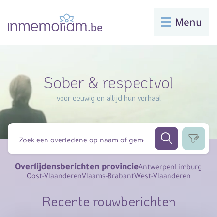
Menu
Sober & respectvol
voor eeuwig en altijd hun verhaal
Overlijdensberichten provincie
Antwerpen
Limburg
Oost-Vlaanderen
Vlaams-Brabant
West-Vlaanderen
Recente rouwberichten