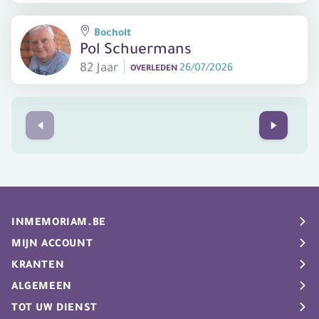
Bocholt
Pol Schuermans
82 Jaar
26/07/2026
OVERLEDEN
Prev
Next
INMEMORIAM.BE
Rouwberichten
MIJN ACCOUNT
Uitvaartgids
My Inmemoriam
KRANTEN
Info
Nieuwsbrief
De Standaard
ALGEMEEN
Plaats rouwbericht
Het Belang van Limburg
Gebruiksvoorwaarden
TOT UW DIENST
Beheer je rouwpagina
Het Nieuwsblad