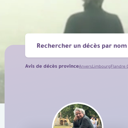
Avis de décès province
Anvers
Limbourg
Flandre 