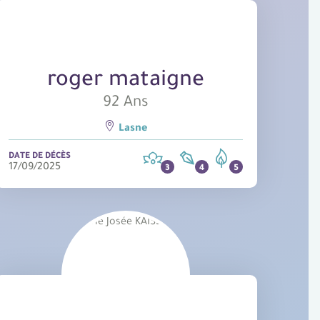
roger mataigne
92 Ans
Lasne
DATE DE DÉCÈS
17/09/2025