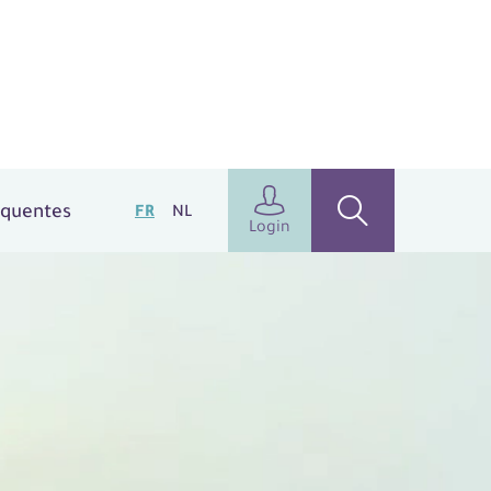
équentes
FR
NL
Login