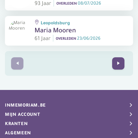
93 Jaar
08/07/2026
OVERLEDEN
Leopoldsburg
Maria Mooren
61 Jaar
23/06/2026
OVERLEDEN
Prev
Next
INMEMORIAM.BE
Rouwberichten
MIJN ACCOUNT
Uitvaartgids
My Inmemoriam
KRANTEN
Info
Nieuwsbrief
De Standaard
ALGEMEEN
Plaats rouwbericht