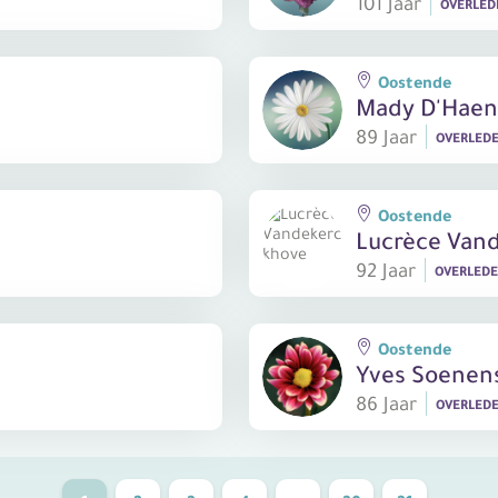
101 Jaar
OVERLE
Oostende
Mady D'Hae
89 Jaar
OVERLED
Oostende
Lucrèce Van
92 Jaar
OVERLED
Oostende
Yves Soenen
86 Jaar
OVERLED