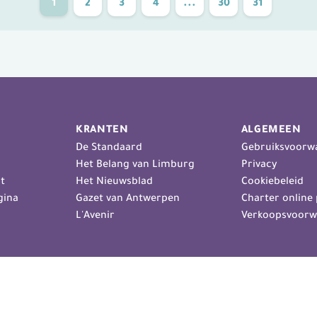
1
2
3
4
...
30
31
KRANTEN
ALGEMEEN
De Standaard
Gebruiksvoorw
Het Belang van Limburg
Privacy
t
Het Nieuwsblad
Cookiebeleid
gina
Gazet van Antwerpen
Charter online 
L'Avenir
Verkoopsvoorw