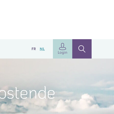
FR
NL
Login
Oostende