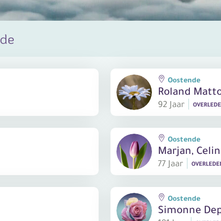
nde
Oostende
Roland Matt
92 Jaar
OVERLED
Oostende
Marjan, Celi
77 Jaar
OVERLED
Oostende
Simonne De