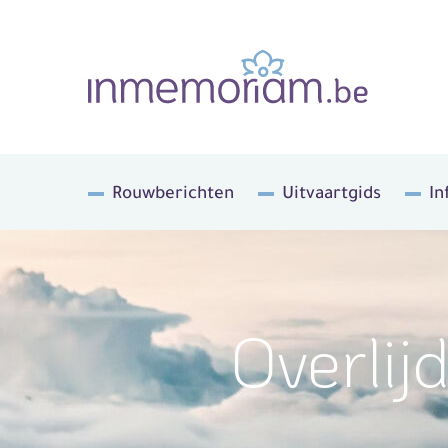
Rouwberichten
Uitvaartgids
In
Overlij