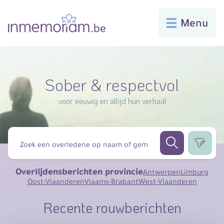
Menu
Sober & respectvol
voor eeuwig en altijd hun verhaal
Overlijdensberichten provincie
Antwerpen
Limburg
Oost-Vlaanderen
Vlaams-Brabant
West-Vlaanderen
Recente rouwberichten