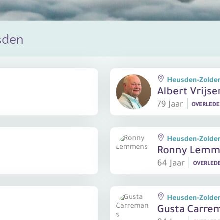
sden
Heusden-Zolde
Albert Vrijse
79 Jaar
OVERLED
Heusden-Zolde
Ronny Lemm
64 Jaar
OVERLED
Heusden-Zolde
Gusta Carre