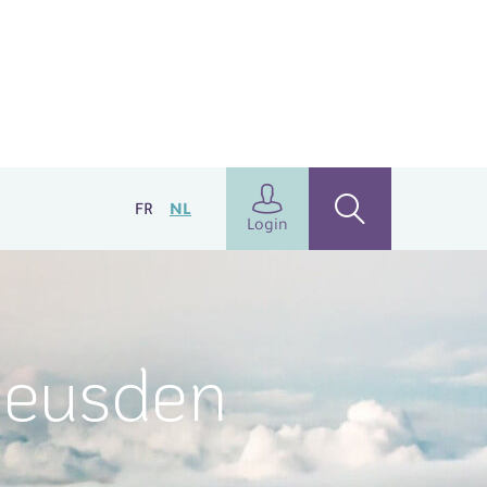
FR
NL
Login
Heusden