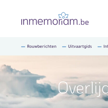
Rouwberichten
Uitvaartgids
In
Overli