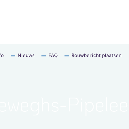
fo
Nieuws
FAQ
Rouwbericht plaatsen
eweghs-Pipelee