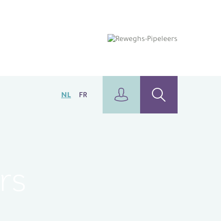
NL
FR
rs