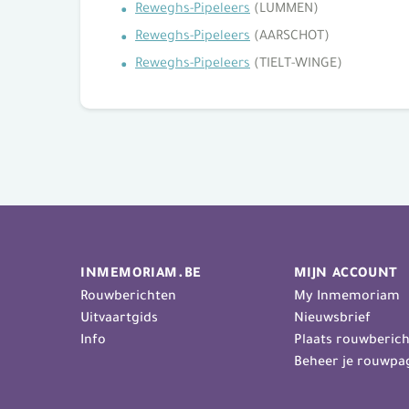
Reweghs-Pipeleers
(LUMMEN)
Reweghs-Pipeleers
(AARSCHOT)
Reweghs-Pipeleers
(TIELT-WINGE)
INMEMORIAM.BE
MIJN ACCOUNT
Rouwberichten
My Inmemoriam
Uitvaartgids
Nieuwsbrief
Info
Plaats rouwberich
Beheer je rouwpa