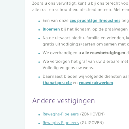
Zodra u ons verwittigt, kunt u bij ons terecht vo
alle rust en schoonheid afscheid nemen. Met ee
Een van onze
zes prachtige limousines
bege
Bloemen
bij het lichaam, op de praalwagen 
Na de uitvaart biedt u familie en vrienden,
gratis uitnodigingskaarten om samen met d
We overhandigen u
alle rouwbetuigingen
d
We verzorgen het graf van uw dierbare me
Volledig volgens uw wens.
Daarnaast bieden wij volgende diensten aa
thanatopraxie
en
rouwdrukwerken
.
Andere vestigingen
Reweghs-Pipeleers
(ZONHOVEN)
Reweghs-Pipeleers
(GUIGOVEN)