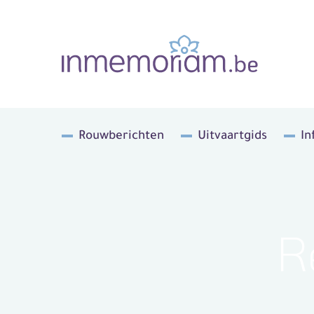
Rouwberichten
Uitvaartgids
In
R