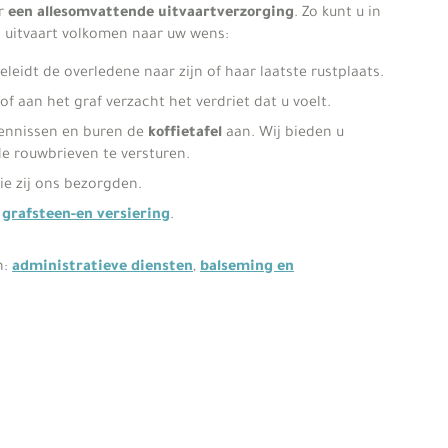
or
een allesomvattende uitvaartverzorging
. Zo kunt u in
n uitvaart volkomen naar uw wens:
leidt de overledene naar zijn of haar laatste rustplaats.
of aan het graf verzacht het verdriet dat u voelt.
 kennissen en buren de
koffietafel
aan. Wij bieden u
e rouwbrieven te versturen.
ie zij ons bezorgden.
t
grafsteen-en versiering
.
n:
administratieve diensten
,
balseming en