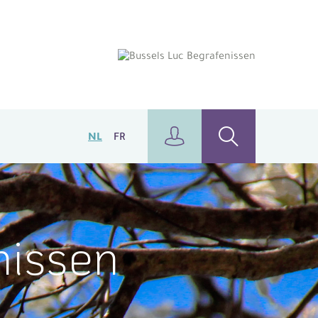
NL
FR
nissen