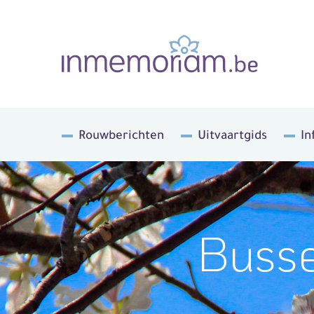
Rouwberichten
Uitvaartgids
In
Busse