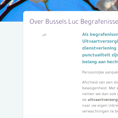
Over Bussels Luc Begrafeniss
Als
begrafeniso
Uitvaartverzorg
dienstverlening 
punctualiteit zi
belang aan hech
Persoonlijke aanpak
Afscheid van een d
bewogenheid. Met e
nemen we dan ook m
de
uitvaartverzorg
naar uw eigen inbr
verwachtingen te 