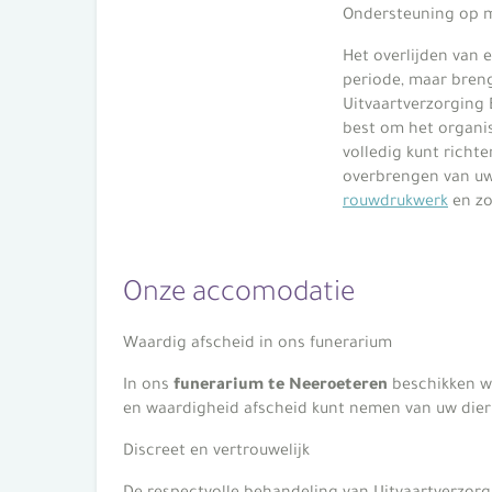
Ondersteuning op 
Het overlijden van e
periode, maar breng
Uitvaartverzorging 
best om het organis
volledig kunt richt
overbrengen van uw
rouwdrukwerk
en zo
Onze accomodatie
Waardig afscheid in ons funerarium
In ons
funerarium te Neeroeteren
beschikken we
en waardigheid afscheid kunt nemen van uw dier
Discreet en vertrouwelijk
De respectvolle behandeling van Uitvaartverzorg