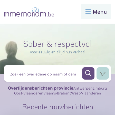
Menu
Sober & respectvol
voor eeuwig en altijd hun verhaal
Overlijdensberichten provincie
Antwerpen
Limburg
Oost-Vlaanderen
Vlaams-Brabant
West-Vlaanderen
Recente rouwberichten