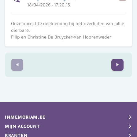
18/04/2026 - 17:20:15
Meld
Onze oprechte deelneming bij het overlijden van jullie
dierbare.
Filip en Christine De Bruycker-Van Hoorenweder
Prev
Next
INMEMORIAM.BE
Rouwberichten
MIJN ACCOUNT
Uitvaartgids
My Inmemoriam
KRANTEN