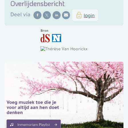
Overlijdensbericht
Deel
via
login
Bron