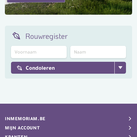
Rouwregister
Condoleren
INMEMORIAM.BE
Rouwberichten
MIJN ACCOUNT
Uitvaartgids
My Inmemoriam