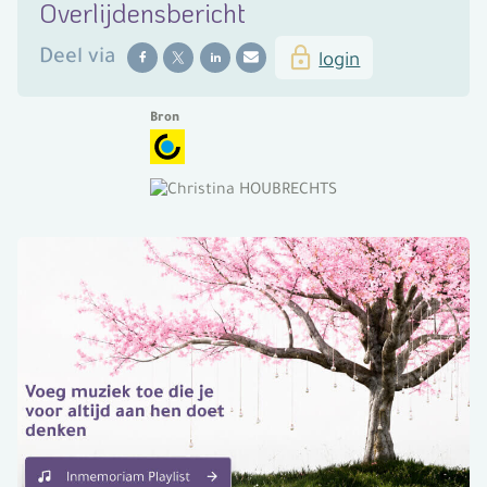
Overlijdensbericht
Deel
via
login
Bron