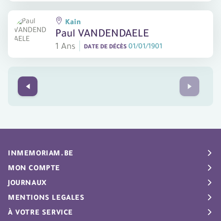
Kain
Paul VANDENDAELE
1 Ans
01/01/1901
DATE DE DÉCÈS
Prev
Next
INMEMORIAM.BE
Avis de décès
MON COMPTE
Répertoire
My Inmemoriam
JOURNAUX
En souvenir de
Newsletter
De Standaard
MENTIONS LEGALES
Infos
Placer un avis
Het Belang van Limburg
Conditions d’utilisation
À VOTRE SERVICE
Gérer la page de deuil
Het Nieuwsblad