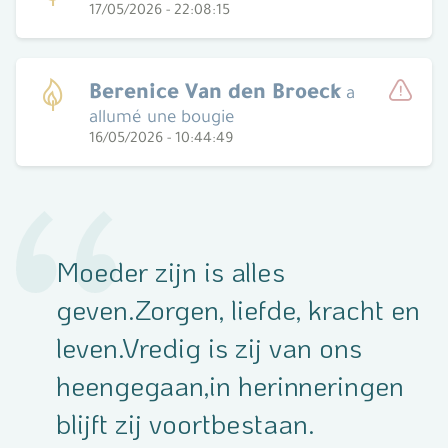
17/05/2026 - 22:08:15
Sign
Berenice Van den Broeck
a
allumé une bougie
Sign
16/05/2026 - 10:44:49
Moeder zijn is alles
geven.Zorgen, liefde, kracht en
leven.Vredig is zij van ons
heengegaan,in herinneringen
blijft zij voortbestaan.​